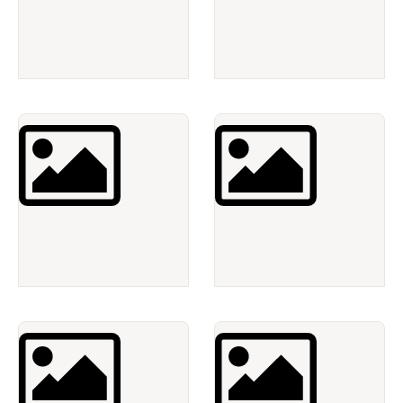
Micro chính hãng
Loa chuyên nghiệp
Cục đẩy - Mixer - Vang số
Máy chiếu chính hãng
Màn chiếu - Màn hình - Tivi
Dàn âm thanh phối ghép
Giải pháp hệ thống âm thanh
Dây loa - Cáp tín hiệu - Jack
Phụ kiện - Nội thất