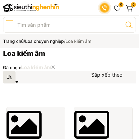
0
0
Loa chính hãng
Trang chủ
Loa chuyên nghiệp
Loa kiểm âm
Amply chính hãng
Loa kiểm âm
Loa di động - Loa công nghệ
Loa kiểm âm
Đã chọn:
Sắp xếp theo
Loa soundbar
Tai nghe
Đầu đĩa - DAC - Nhạc số
Loa subwoofer