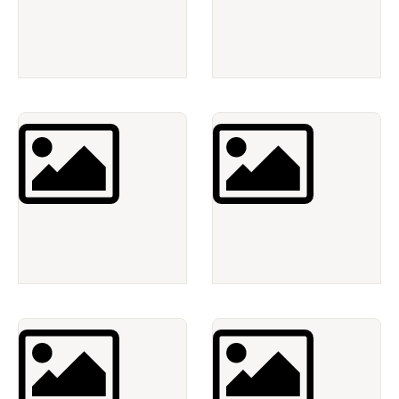
Micro chính hãng
Loa chuyên nghiệp
Cục đẩy - Mixer - Vang số
Máy chiếu chính hãng
Màn chiếu - Màn hình - Tivi
Dàn âm thanh phối ghép
Giải pháp hệ thống âm thanh
Dây loa - Cáp tín hiệu - Jack
Phụ kiện - Nội thất