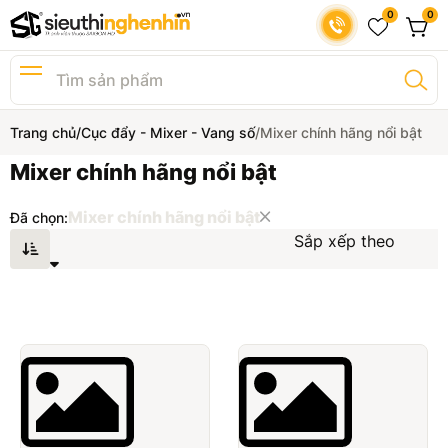
0
0
Loa chính hãng
Trang chủ
Cục đẩy - Mixer - Vang số
Mixer chính hãng nổi bật
Amply chính hãng
Mixer chính hãng nổi bật
Loa di động - Loa công nghệ
Mixer chính hãng nổi bật
Đã chọn:
Sắp xếp theo
Loa soundbar
Tai nghe
Đầu đĩa - DAC - Nhạc số
Loa subwoofer